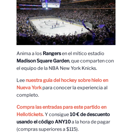
Anima a los
Rangers
en el mítico estadio
Madison Square Garden
, que comparten con
el equipo de la NBA New York Knicks.
Lee
nuestra guía del hockey sobre hielo en
Nueva York
para conocer la experiencia al
completo.
Compra las entradas para este partido en
Hellotickets.
Y consigue
10 € de descuento
usando el código ANY10
a la hora de pagar
(compras superiores a $115).