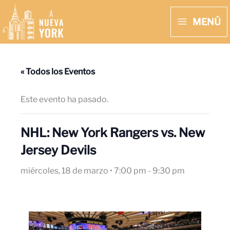
Ir
MENÚ
al
MAIN
contenido
MENU
« Todos los Eventos
Este evento ha pasado.
NHL: New York Rangers vs. New
Jersey Devils
miércoles, 18 de marzo • 7:00 pm
-
9:30 pm