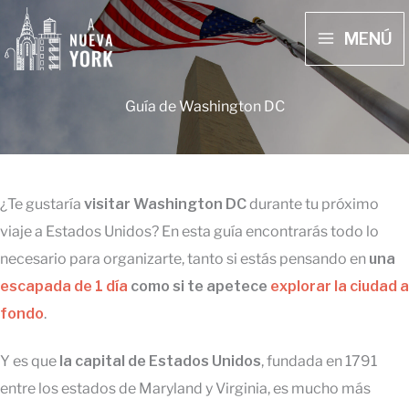
Ir
MENÚ
al
MAIN
contenido
MENU
Guía de Washington DC
¿Te gustaría
visitar
Washington DC
durante tu próximo
viaje a Estados Unidos? En esta guía encontrarás todo lo
necesario para organizarte, tanto si estás pensando en
una
escapada de 1 día
como si te apetece
explorar la ciudad a
fondo
.
Y es que
la capital de Estados Unidos
, fundada en 1791
entre los estados de Maryland y Virginia, es mucho más