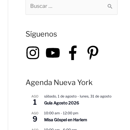
B
u
s
Síguenos
c
a
r
p
o
Agenda Nueva York
r
:
sábado, 1 de agosto
-
lunes, 31 de agosto
AGO
1
Guía Agosto 2026
10:00 am
-
12:00 pm
AGO
9
Misa Góspel en Harlem
10:00 am
-
6:00 pm
AGO