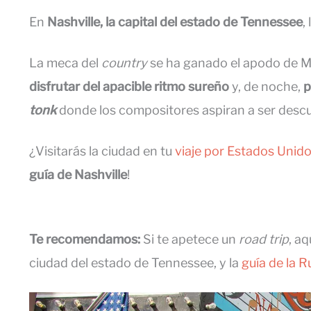
En
Nashville, la capital del estado de Tennessee
,
La meca del
country
se ha ganado el apodo de M
disfrutar del apacible ritmo sureño
y, de noche,
p
tonk
donde los compositores aspiran a ser descu
¿Visitarás la ciudad en tu
viaje por Estados Unid
guía de Nashville
!
Te recomendamos:
Si te apetece un
road trip
, a
ciudad del estado de Tennessee, y la
guía de la 