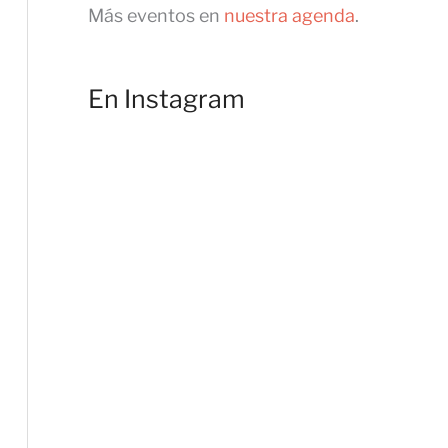
a
Más eventos en
nuestra agenda
.
c
a
d
o
En Instagram