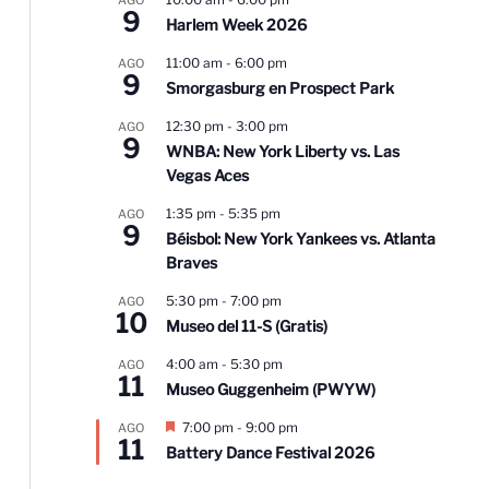
9
Harlem Week 2026
11:00 am
-
6:00 pm
AGO
9
Smorgasburg en Prospect Park
12:30 pm
-
3:00 pm
AGO
9
WNBA: New York Liberty vs. Las
Vegas Aces
1:35 pm
-
5:35 pm
AGO
9
Béisbol: New York Yankees vs. Atlanta
Braves
5:30 pm
-
7:00 pm
AGO
10
Museo del 11-S (Gratis)
4:00 am
-
5:30 pm
AGO
11
Museo Guggenheim (PWYW)
D
7:00 pm
-
9:00 pm
AGO
11
e
Battery Dance Festival 2026
s
t