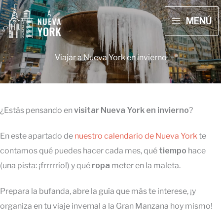
Ir
MENÚ
al
MAIN
contenido
MENU
Viajar a Nueva York en invierno
¿Estás pensando en
visitar Nueva York en invierno
?
En este apartado de
nuestro calendario de Nueva York
te
contamos qué puedes hacer cada mes, qué
tiempo
hace
(una pista: ¡frrrrrío!) y qué
ropa
meter en la maleta.
Prepara la bufanda, abre la guía que más te interese, ¡y
organiza en tu viaje invernal a la Gran Manzana hoy mismo!