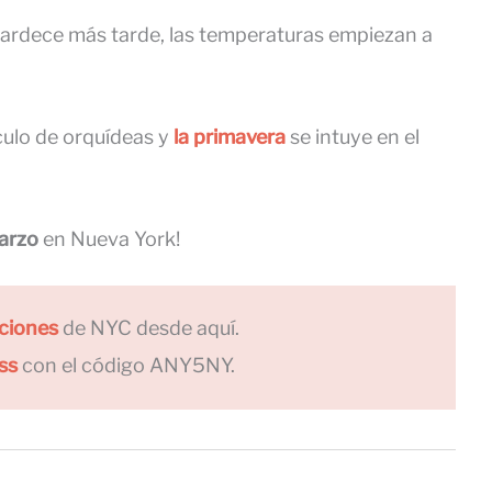
atardece más tarde, las temperaturas empiezan a
áculo de orquídeas y
la primavera
se intuye en el
arzo
en Nueva York!
ciones
de NYC desde aquí.
ss
con el código ANY5NY.