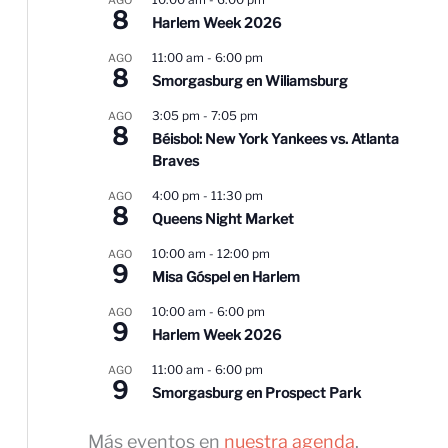
8
Harlem Week 2026
11:00 am
-
6:00 pm
AGO
8
Smorgasburg en Wiliamsburg
3:05 pm
-
7:05 pm
AGO
8
Béisbol: New York Yankees vs. Atlanta
Braves
4:00 pm
-
11:30 pm
AGO
8
Queens Night Market
10:00 am
-
12:00 pm
AGO
9
Misa Góspel en Harlem
10:00 am
-
6:00 pm
AGO
9
Harlem Week 2026
11:00 am
-
6:00 pm
AGO
9
Smorgasburg en Prospect Park
Más eventos en
nuestra agenda
.