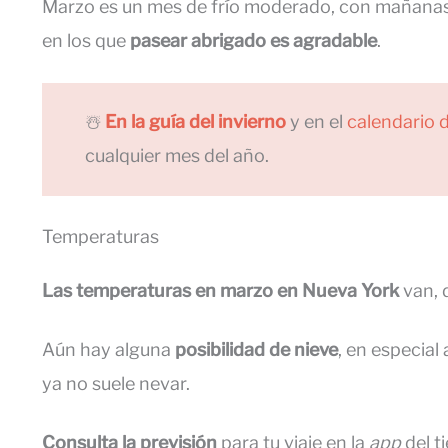
Marzo es un mes de frío moderado, con mañanas 
en los que
pasear abrigado es agradable
.
☃️
En la guía del invierno
y en el
calendario 
cualquier mes del año.
Temperaturas
Las temperaturas en marzo en Nueva York
van, 
Aún hay alguna
posibilidad de nieve
, en especial
ya no suele nevar.
Consulta la previsión
para tu viaje en la
app
del t