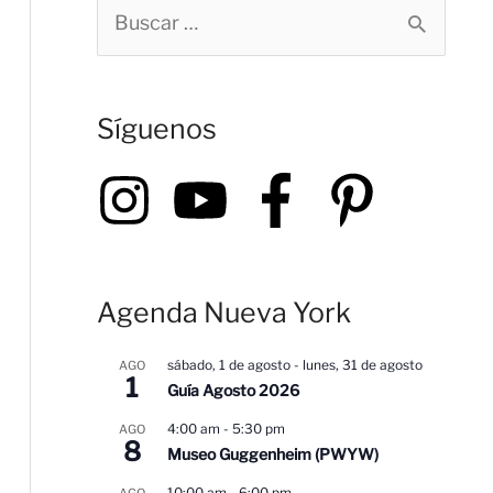
B
u
s
Síguenos
c
a
r
p
o
Agenda Nueva York
r
:
sábado, 1 de agosto
-
lunes, 31 de agosto
AGO
1
Guía Agosto 2026
4:00 am
-
5:30 pm
AGO
8
Museo Guggenheim (PWYW)
10:00 am
-
6:00 pm
AGO