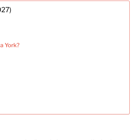
027)
a York?