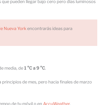
que pueden llegar bajo cero pero días luminosos
de Nueva York
encontrarás ideas para
de media, de
1 °C a 9 °C
.
 a principios de mes, pero hacia finales de marzo
iempo de tu móvil o en
AccuWeather
.