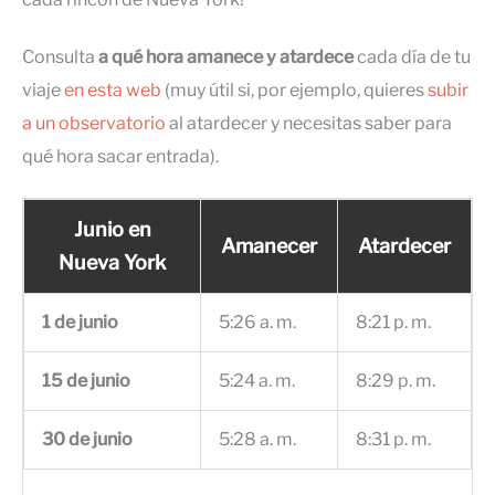
Consulta
a qué hora amanece y atardece
cada día de tu
viaje
en esta web
(muy útil si, por ejemplo, quieres
subir
a un observatorio
al atardecer y necesitas saber para
qué hora sacar entrada).
Junio en
Amanecer
Atardecer
Nueva York
1 de junio
5:26 a. m.
8:21 p. m.
15 de junio
5:24 a. m.
8:29 p. m.
30 de junio
5:28 a. m.
8:31 p. m.