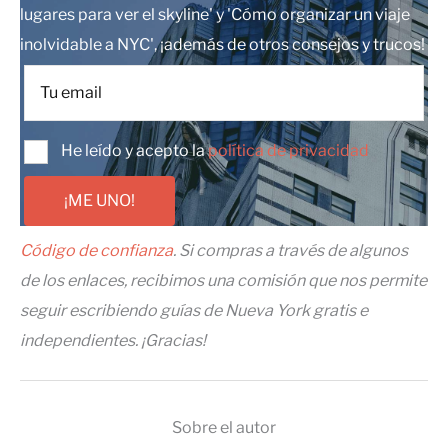
lugares para ver el skyline' y 'Cómo organizar un viaje
inolvidable a NYC', ¡además de otros consejos y trucos!
He leído y acepto la
política de privacidad
¡ME UNO!
Código de confianza
. Si compras a través de algunos
de los enlaces, recibimos una comisión que nos permite
seguir escribiendo guías de Nueva York gratis e
independientes. ¡Gracias!
Sobre el autor