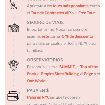
Apúntate a los
tours más populares
, como
el
Tour de Contrastes VIP
o el
Free Tour
.
SEGURO DE VIAJE
Importantísimo. Nosotros siempre
usamos
este
con un
5 % de descuento
para viajar en cualquier fecha (15 % para
familias).
OBSERVATORIOS
Reserva la visita al
SUMMIT
, el
Top of the
Rock
, el
Empire State Building
, el
Edge
o el
One World
.
PAGA EN $
Paga en NYC
sin que te cobren
comisiones. Nuestra tarjeta favorita para