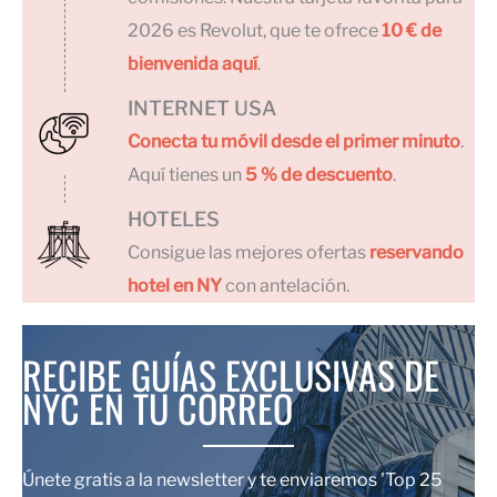
2026 es Revolut, que te ofrece
10 € de
bienvenida aquí
.
INTERNET USA
Conecta tu móvil desde el primer minuto
.
Aquí tienes un
5 % de descuento
.
HOTELES
Consigue las mejores ofertas
reservando
hotel en NY
con antelación.
RECIBE GUÍAS EXCLUSIVAS DE
NYC EN TU CORREO
Únete gratis a la newsletter y te enviaremos 'Top 25