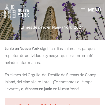
Ir
MENÚ
al
MAIN
contenido
MENU
El mes de junio en Nueva York (2027)
Junio en Nueva York
significa días calurosos, parques
repletos de actividades y neoyorquinos con un café
helado en las manos.
Es el mes del Orgullo, del Desfile de Sirenas de Coney
Island, del cine al aire libre… ¡Te contamos qué ropa
llevarte y
qué hacer en junio
en Nueva York!