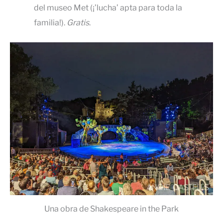
del museo Met (¡’lucha’ apta para toda la
familia!).
Gratis
.
Una obra de Shakespeare in the Park