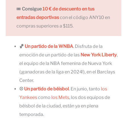
🎟
Consigue
10 € de descuento en tus
entradas deportivas
con el código ANY10 en
compras superiores a $115.
🏀
Un partido de la WNBA
. Disfruta de la
emoción de un partido de las
New York Liberty
,
el equipo de la NBA femenina de Nueva York
(¡ganadoras de la liga en 2024!), en el Barclays
Center.
⚾
Un partido de béisbol
. En junio, tanto
los
Yankees
como
los Mets
, los dos equipos de
béisbol de la ciudad, están ya en plena
temporada.