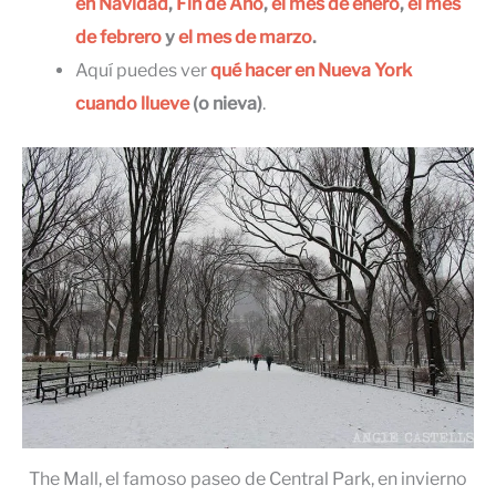
en Navidad
,
Fin de Año
,
el mes de enero
,
el mes
de febrero
y
el mes de marzo
.
Aquí puedes ver
qué hacer en Nueva York
cuando llueve
(o nieva)
.
The Mall, el famoso paseo de Central Park, en invierno