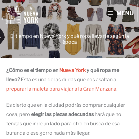
Ir
MENÚ
al
MAIN
contenido
MENU
El tiempo en Nueva York y qué ropa llevarte según la
época
¿Cómo es el tiempo en
Nueva York
y qué ropa me
llevo?
Esta es una de las dudas que nos asaltan al
preparar la maleta para viajar a la Gran Manzana
.
Es cierto que en la ciudad podrás comprar cualquier
cosa, pero
elegir las piezas adecuadas
hará que no
tengas que ir de un lado para otro en busca de esa
bufanda o ese gorro nada más llegar.