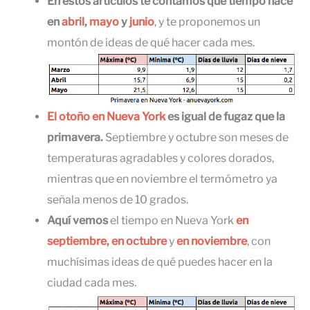
En estos artículos te contamos qué tiempo hace
en
abril
,
mayo
y
junio
, y te proponemos un
montón de ideas de qué hacer cada mes.
El otoño en Nueva York
es igual de fugaz que la
primavera.
Septiembre y octubre son meses de
temperaturas agradables y colores dorados,
mientras que en noviembre el termómetro ya
señala menos de 10 grados.
Aquí vemos
el tiempo en Nueva York
en
septiembre
,
en octubre
y
en noviembre
, con
muchísimas ideas de qué puedes hacer en la
ciudad cada mes.