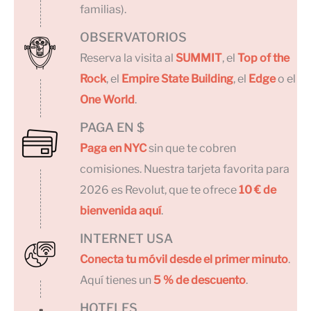
familias).
OBSERVATORIOS
Reserva la visita al
SUMMIT
, el
Top of the
Rock
, el
Empire State Building
, el
Edge
o el
One World
.
PAGA EN $
Paga en NYC
sin que te cobren
comisiones. Nuestra tarjeta favorita para
2026 es Revolut, que te ofrece
10 € de
bienvenida aquí
.
INTERNET USA
Conecta tu móvil desde el primer minuto
.
Aquí tienes un
5 % de descuento
.
HOTELES