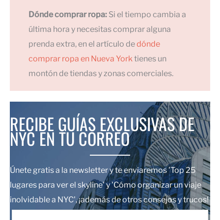
Dónde comprar ropa:
Si el tiempo cambia a
última hora y necesitas comprar alguna
prenda extra, en el artículo de
dónde
comprar ropa en Nueva York
tienes un
montón de tiendas y zonas comerciales.
RECIBE GUÍAS EXCLUSIVAS DE
NYC EN TU CORREO
Únete gratis a la newsletter y te enviaremos 'Top 25
lugares para ver el skyline' y 'Cómo organizar un viaje
inolvidable a NYC', ¡además de otros consejos y trucos!