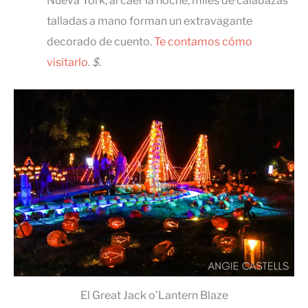
Nueva York, al caer la noche, miles de calabazas
talladas a mano forman un extravagante
decorado de cuento.
Te contamos cómo
visitarlo
.
$.
El Great Jack o’Lantern Blaze