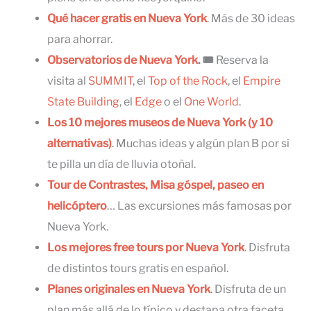
Qué hacer gratis en Nueva York
. Más de 30 ideas
para ahorrar.
Observatorios de Nueva York
. 🎟
Reserva la
visita al
SUMMIT
, el
Top of the Rock
, el
Empire
State Building
, el
Edge
o el
One World
.
Los 10 mejores museos de Nueva York (y 10
alternativas)
. Muchas ideas y algún plan B por si
te pilla un día de lluvia otoñal.
Tour de Contrastes, Misa góspel, paseo en
helicóptero
… Las excursiones más famosas por
Nueva York.
Los mejores free tours por Nueva York
. Disfruta
de distintos tours gratis en español.
Planes originales en Nueva York
. Disfruta de un
plan más allá de lo típico y destapa otra faceta