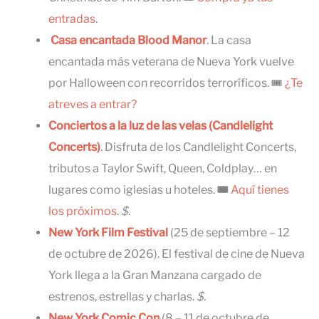
entradas
.
Casa encantada Blood Manor
. La casa
encantada más veterana de Nueva York vuelve
por Halloween con recorridos terroríficos. 🎟
¿Te
atreves a entrar?
Conciertos a la luz de las velas (Candlelight
Concerts)
. Disfruta de los Candlelight Concerts,
tributos a Taylor Swift, Queen, Coldplay… en
lugares como iglesias u hoteles.
🎟
Aquí tienes
los próximos
.
$
.
New York Film Festival
(25 de septiembre – 12
de octubre de 2026). El festival de cine de Nueva
York llega a la Gran Manzana cargado de
estrenos, estrellas y charlas.
$.
New York Comic Con
(8 – 11 de octubre de