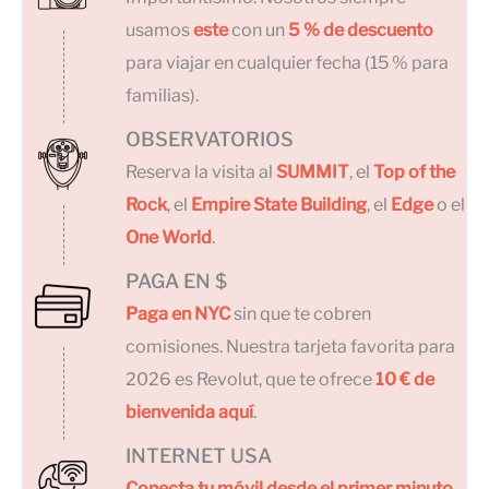
usamos
este
con un
5 % de descuento
para viajar en cualquier fecha (15 % para
familias).
OBSERVATORIOS
Reserva la visita al
SUMMIT
, el
Top of the
Rock
, el
Empire State Building
, el
Edge
o el
One World
.
PAGA EN $
Paga en NYC
sin que te cobren
comisiones. Nuestra tarjeta favorita para
2026 es Revolut, que te ofrece
10 € de
bienvenida aquí
.
INTERNET USA
Conecta tu móvil desde el primer minuto
.