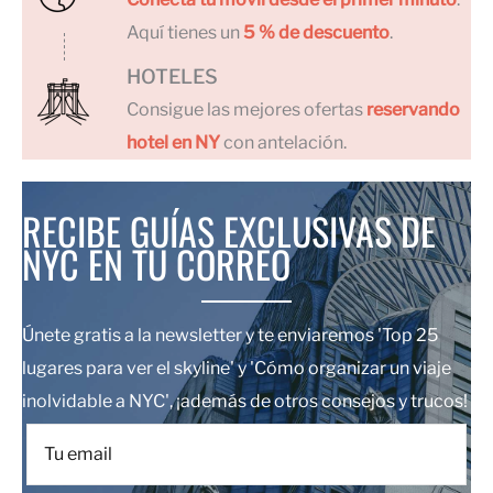
Aquí tienes un
5 % de descuento
.
HOTELES
Consigue las mejores ofertas
reservando
hotel en NY
con antelación.
RECIBE GUÍAS EXCLUSIVAS DE
NYC EN TU CORREO
Únete gratis a la newsletter y te enviaremos 'Top 25
lugares para ver el skyline' y 'Cómo organizar un viaje
inolvidable a NYC', ¡además de otros consejos y trucos!