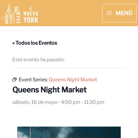
Ir
MENÚ
al
MAIN
contenido
MENU
« Todos los Eventos
Este evento ha pasado.
Event Series:
Queens Night Market
Queens Night Market
sábado, 16 de mayo • 4:00 pm
-
11:30 pm