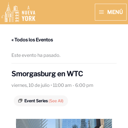
Ir
MENÚ
al
MAIN
contenido
MENU
« Todos los Eventos
Este evento ha pasado.
Smorgasburg en WTC
viernes, 10 de julio • 11:00 am
-
6:00 pm
Event Series
(See All)