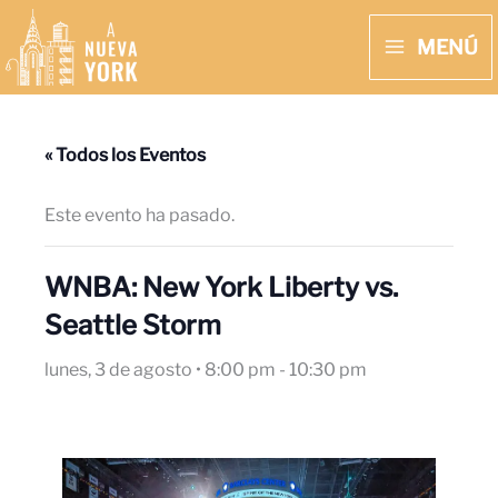
Ir
MENÚ
al
MAIN
contenido
MENU
« Todos los Eventos
Este evento ha pasado.
WNBA: New York Liberty vs.
Seattle Storm
lunes, 3 de agosto • 8:00 pm
-
10:30 pm