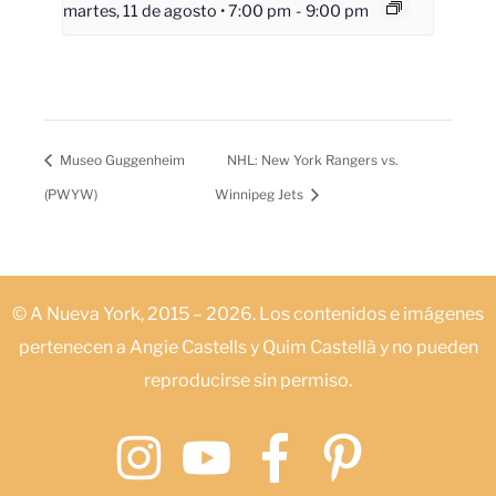
martes, 11 de agosto • 7:00 pm
-
9:00 pm
Museo Guggenheim
NHL: New York Rangers vs.
(PWYW)
Winnipeg Jets
© A Nueva York, 2015 – 2026. Los contenidos e imágenes
pertenecen a Angie Castells y Quim Castellà y no pueden
reproducirse sin permiso.