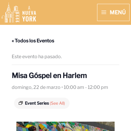
Ir
MENÚ
al
MAIN
contenido
MENU
« Todos los Eventos
Este evento ha pasado.
Misa Góspel en Harlem
domingo, 22 de marzo • 10:00 am
-
12:00 pm
Event Series
(See All)