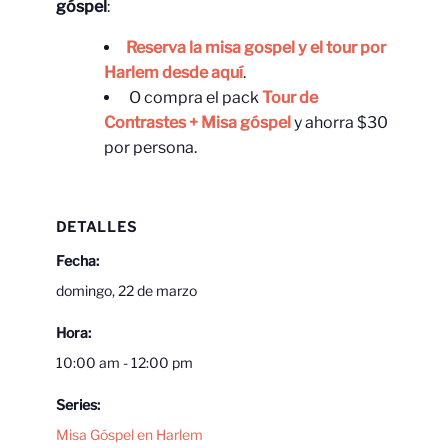
góspel
:
Reserva la misa gospel y el tour por
Harlem desde aquí
.
O compra el pack
Tour de
Contrastes + Misa góspel
y ahorra $30
por persona.
DETALLES
Fecha:
domingo, 22 de marzo
Hora:
10:00 am - 12:00 pm
Series:
Misa Góspel en Harlem