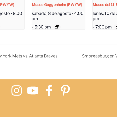
 (PWYW)
Museo Guggenheim (PWYW)
Museo del 11-S
gosto • 8:00
sábado, 8 de agosto • 4:00
lunes, 10 de
am
pm
-
5:30 pm
-
7:00 pm
 York Mets vs. Atlanta Braves
Smorgasburg en 