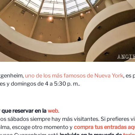
ggenheim,
uno de los más famosos de Nueva York
, es
es y domingos de 4 a 5:30 p. m..
 que reservar en la
web
.
Los sábados siempre hay más visitantes. Si prefieres vi
lma, escoge otro momento y
compra tus entradas aq