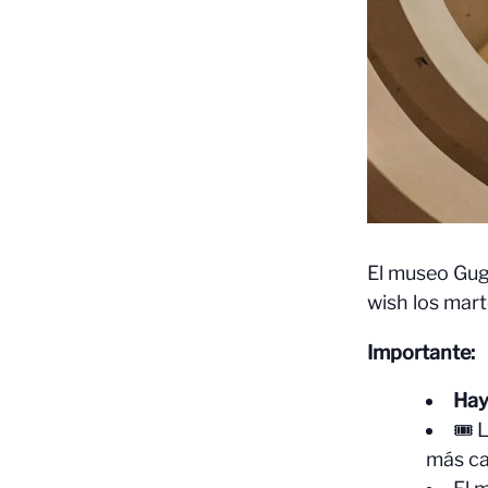
El museo Gu
wish los mart
Importante:
Hay
🎟 
más ca