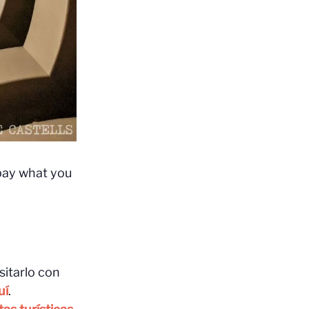
 pay what you
sitarlo con
uí
.