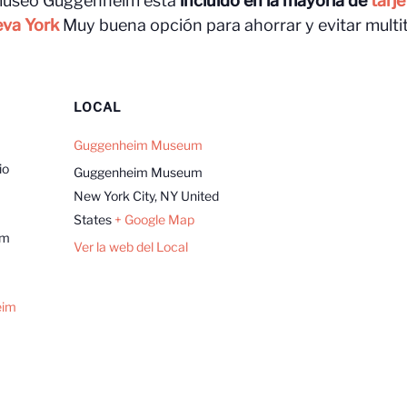
museo Guggenheim está
incluido en la mayoría de
tarje
va York
Muy buena opción para ahorrar y evitar multi
LOCAL
Guggenheim Museum
io
Guggenheim Museum
New York City
,
NY
United
States
+ Google Map
pm
Ver la web del Local
eim