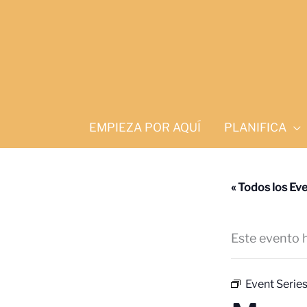
Ir
al
contenido
EMPIEZA POR AQUÍ
PLANIFICA
« Todos los Ev
Este evento 
Event Series