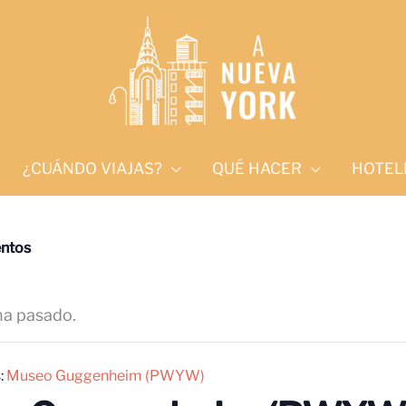
¿CUÁNDO VIAJAS?
QUÉ HACER
HOTEL
entos
ha pasado.
:
Museo Guggenheim (PWYW)