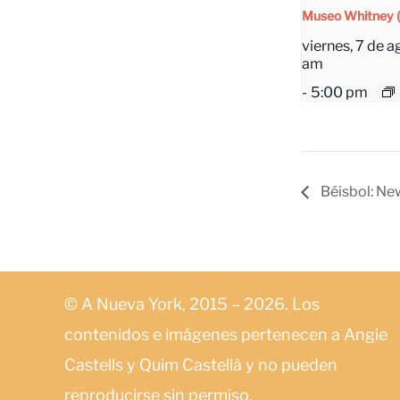
Museo Whitney
viernes, 7 de a
am
-
5:00 pm
Béisbol: New
© A Nueva York, 2015 – 2026. Los
contenidos e imágenes pertenecen a Angie
Castells y Quim Castellà y no pueden
reproducirse sin permiso.