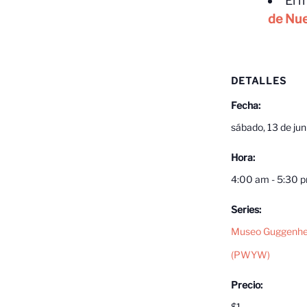
El 
de Nue
DETALLES
Fecha:
sábado, 13 de jun
Hora:
4:00 am - 5:30 
Series:
Museo Guggenh
(PWYW)
Precio:
$1