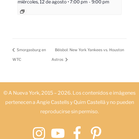
miércoles, 12 de agosto • 7:00 pm
-
9:00 pm
Smorgasburg en
Béisbol: New York Yankees vs. Houston
WTC
Astros
© A Nueva York, 2015 – 2026. Los contenidos e imágenes
pertenecen a Angie Castells y Quim Castellà y no pueden
reproducirse sin permiso.