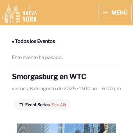
Ir
MENÚ
al
MAIN
contenido
MENU
« Todos los Eventos
Este evento ha pasado.
Smorgasburg en WTC
viernes, 8 de agosto de 2025 • 11:00 am
-
6:00 pm
Event Series
(See All)