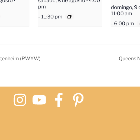
gosto •
sábado, 8 de agosto • 4:00
pm
domingo, 9 d
11:00 am
-
11:30 pm
-
6:00 pm
genheim (PWYW)
Queens N