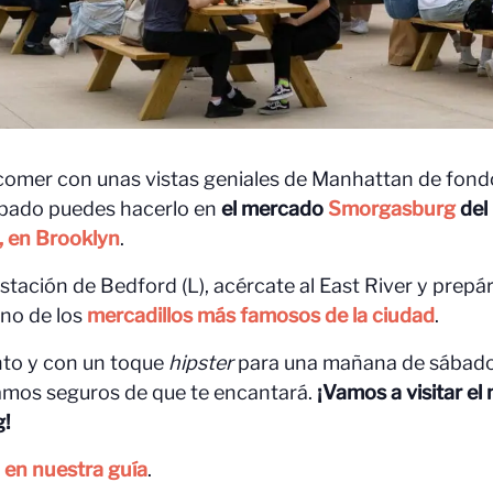
comer con unas vistas geniales de Manhattan de fondo
sábado puedes hacerlo en
el mercado
Smorgasburg
del
, en Brooklyn
.
estación de Bedford (L), acércate al East River y prepá
uno de los
mercadillos más famosos de la ciudad
.
nto y con un toque
hipster
para una mañana de sábad
mos seguros de que te encantará.
¡Vamos
a visitar e
!
 en nuestra guía
.