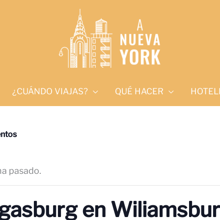
¿CUÁNDO VIAJAS?
QUÉ HACER
HOTEL
entos
ha pasado.
gasburg en Wiliamsbu