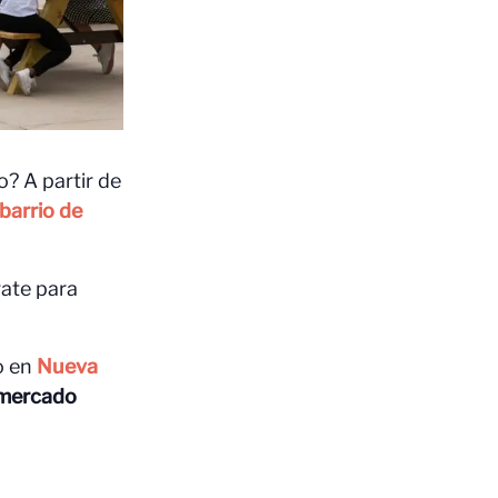
? A partir de
barrio de
rate para
o en
Nueva
l mercado