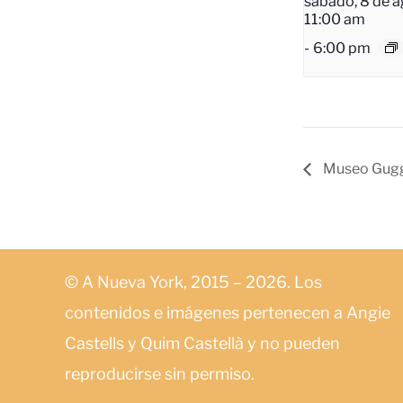
sábado, 8 de a
11:00 am
-
6:00 pm
Museo Gug
© A Nueva York, 2015 – 2026. Los
contenidos e imágenes pertenecen a Angie
Castells y Quim Castellà y no pueden
reproducirse sin permiso.