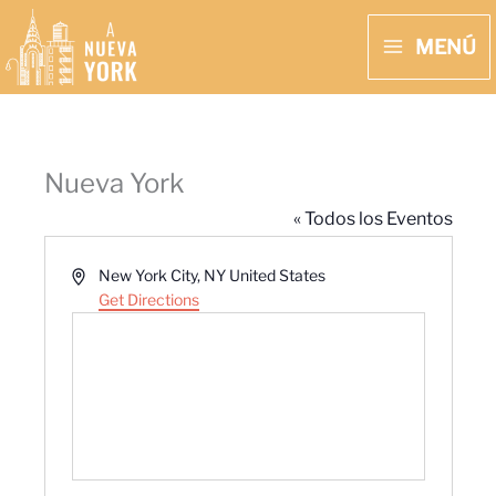
Ir
MENÚ
al
MAIN
contenido
MENU
Nueva York
« Todos los Eventos
Address
New York City
,
NY
United States
Get Directions