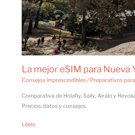
La mejor eSIM para Nueva 
Consejos imprescindibles
/
Preparativos par
Comparativa de Holafly, Saily, Airalo y Revol
Precios, datos y consejos.
La
Léelo
mejor