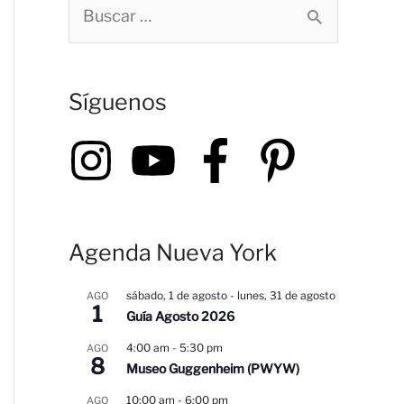
B
u
s
Síguenos
c
a
r
p
o
Agenda Nueva York
r
:
sábado, 1 de agosto
-
lunes, 31 de agosto
AGO
1
Guía Agosto 2026
4:00 am
-
5:30 pm
AGO
8
Museo Guggenheim (PWYW)
10:00 am
-
6:00 pm
AGO