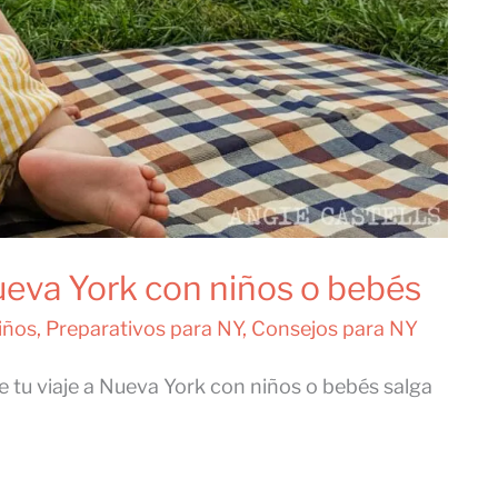
Nueva York con niños o bebés
iños
,
Preparativos para NY
,
Consejos para NY
 tu viaje a Nueva York con niños o bebés salga