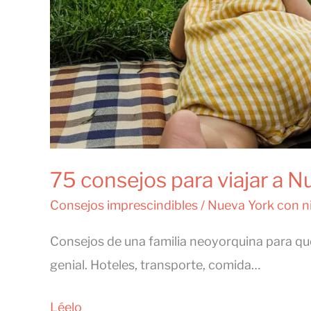
75 consejos para viajar a 
Consejos imprescindibles
/
Nueva York con n
Consejos de una familia neoyorquina para que
genial. Hoteles, transporte, comida…
75
Léelo