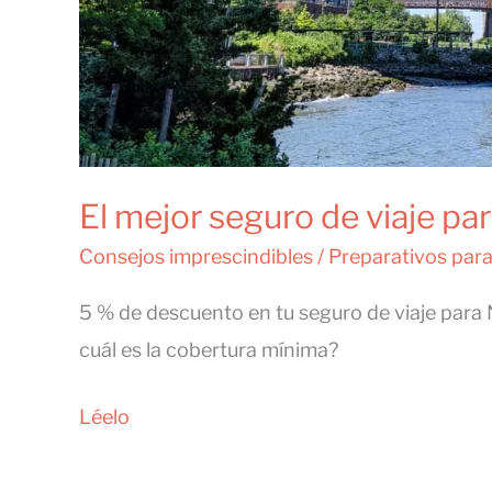
El mejor seguro de viaje pa
Consejos imprescindibles
/
Preparativos par
5 % de descuento en tu seguro de viaje para N
cuál es la cobertura mínima?
El
Léelo
mejor
seguro