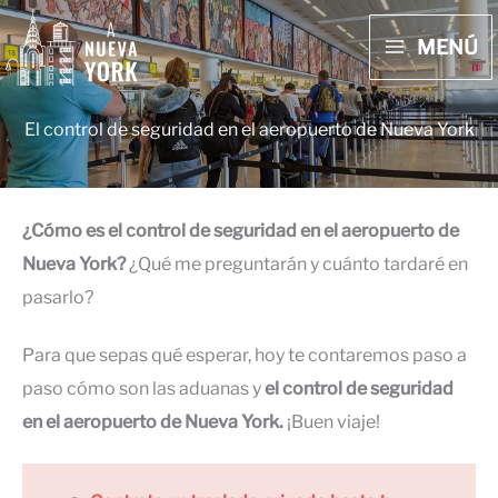
Ir
MENÚ
al
MAIN
contenido
MENU
El control de seguridad en el aeropuerto de Nueva York
¿Cómo es el control de seguridad en el aeropuerto de
Nueva York?
¿Qué me preguntarán y cuánto tardaré en
pasarlo?
Para que sepas qué esperar, hoy te contaremos paso a
paso cómo son las aduanas y
el control de seguridad
en el aeropuerto de Nueva York.
¡Buen viaje!