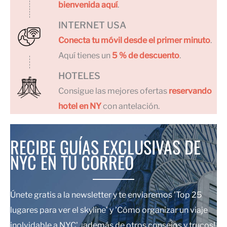
bienvenida aquí
.
INTERNET USA
Conecta tu móvil desde el primer minuto
.
Aquí tienes un
5 % de descuento
.
HOTELES
Consigue las mejores ofertas
reservando
hotel en NY
con antelación.
RECIBE GUÍAS EXCLUSIVAS DE
NYC EN TU CORREO
Únete gratis a la newsletter y te enviaremos 'Top 25
lugares para ver el skyline' y 'Cómo organizar un viaje
inolvidable a NYC', ¡además de otros consejos y trucos!