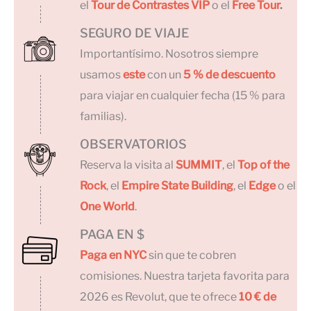
el
Tour de Contrastes VIP
o el
Free Tour
.
SEGURO DE VIAJE
Importantísimo. Nosotros siempre
usamos
este
con un
5 % de descuento
para viajar en cualquier fecha (15 % para
familias).
OBSERVATORIOS
Reserva la visita al
SUMMIT
, el
Top of the
Rock
, el
Empire State Building
, el
Edge
o el
One World
.
PAGA EN $
Paga en NYC
sin que te cobren
comisiones. Nuestra tarjeta favorita para
2026 es Revolut, que te ofrece
10 € de