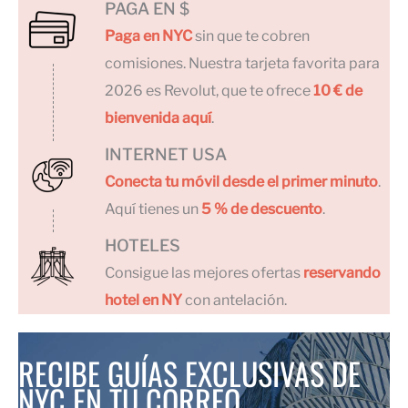
PAGA EN $
Paga en NYC
sin que te cobren
comisiones. Nuestra tarjeta favorita para
2026 es Revolut, que te ofrece
10 € de
bienvenida aquí
.
INTERNET USA
Conecta tu móvil desde el primer minuto
.
Aquí tienes un
5 % de descuento
.
HOTELES
Consigue las mejores ofertas
reservando
hotel en NY
con antelación.
RECIBE GUÍAS EXCLUSIVAS DE
NYC EN TU CORREO