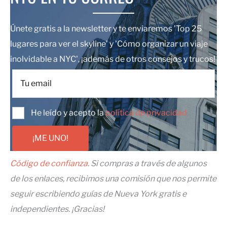
Únete gratis a la newsletter y te enviaremos 'Top 25
lugares para ver el skyline' y 'Cómo organizar un viaje
inolvidable a NYC', ¡además de otros consejos y trucos!
He leído y acepto la
política de privacidad
¡ME UNO!
Código de confianza
. Si compras a través de algunos
de los enlaces, recibimos una comisión que nos permite
seguir escribiendo guías de Nueva York gratis e
independientes. ¡Gracias!