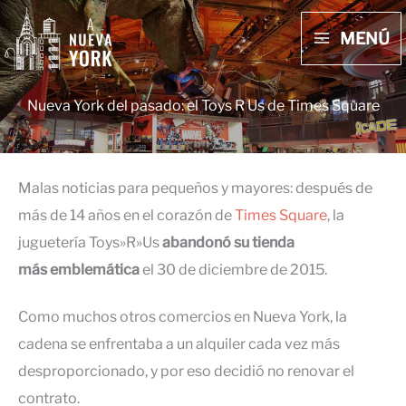
Ir
MENÚ
al
MAIN
contenido
MENU
Nueva York del pasado: el Toys R Us de Times Square
Malas noticias para pequeños y mayores: después de
más de 14 años en el corazón de
Times Square
, la
juguetería Toys»R»Us
abandonó su tienda
más
emblemática
el 30 de diciembre de 2015.
Como muchos otros comercios en Nueva York, la
cadena se enfrentaba a un alquiler cada vez más
desproporcionado, y por eso decidió no renovar el
contrato.