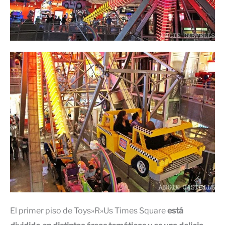
El primer piso de Toys»R»Us Times Square
está