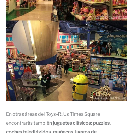
En otras áreas del Toys»R»Us Times Square
encontrarás también
juguetes clásicos: puzzles,
coches teledirigidos, muñecas, juegos de