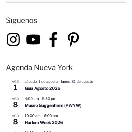
s
Síguenos
c
a
r
p
o
r
Agenda Nueva York
:
sábado, 1 de agosto
-
lunes, 31 de agosto
AGO
1
Guía Agosto 2026
4:00 am
-
5:30 pm
AGO
8
Museo Guggenheim (PWYW)
10:00 am
-
6:00 pm
AGO
8
Harlem Week 2026