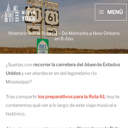
Ir
MENÚ
al
MAIN
contenido
MENU
Itinerario por la Ruta 61 – De Memphis a New Orleans
en 8 días
¿Sueñas con
recorrer la carretera del
blues
de Estados
Unidos
y ver atardecer en del legendario río
Mississippi?
Tras compartir
los preparativos para la Ruta 61
, hoy te
contaremos qué ver a lo largo de este viaje musical e
histórico.