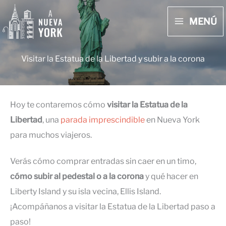
Ir
MENÚ
al
MAIN
contenido
MENU
Visitar la Estatua de la Libertad y subir a la corona
Hoy te contaremos cómo
visitar la
Estatua de la
Libertad
, una
parada imprescindible
en Nueva York
para muchos viajeros.
Verás cómo comprar entradas sin caer en un timo,
cómo subir al pedestal o a la corona
y qué hacer en
Liberty Island y su isla vecina, Ellis Island.
¡Acompáñanos a visitar la Estatua de la Libertad paso a
paso!