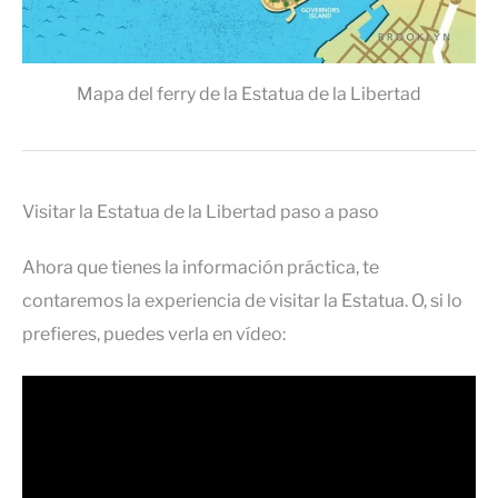
Mapa del ferry de la Estatua de la Libertad
Visitar la Estatua de la Libertad paso a paso
Ahora que tienes la información práctica, te
contaremos la experiencia de visitar la Estatua. O, si lo
prefieres, puedes verla en vídeo: