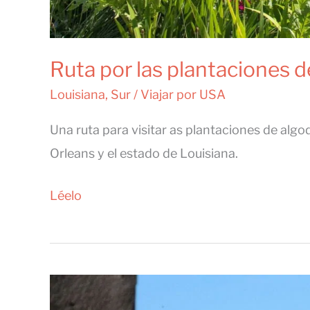
Ruta por las plantaciones d
Louisiana
,
Sur
/
Viajar por USA
Una ruta para visitar as plantaciones de al
Orleans y el estado de Louisiana.
Ruta
Léelo
por
las
plantaciones
de