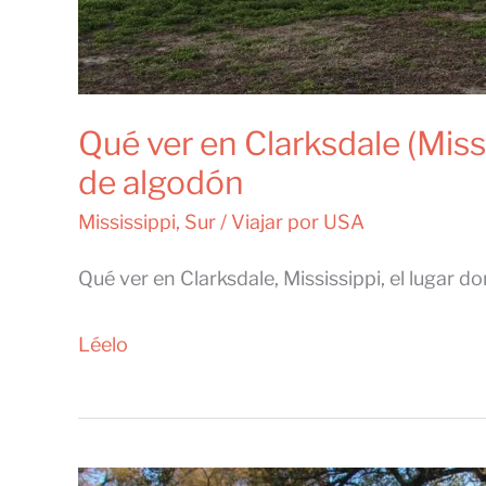
Qué ver en Clarksdale (Miss
de algodón
Mississippi
,
Sur
/
Viajar por USA
Qué ver en Clarksdale, Mississippi, el lugar do
Qué
Léelo
ver
en
Clarksdale