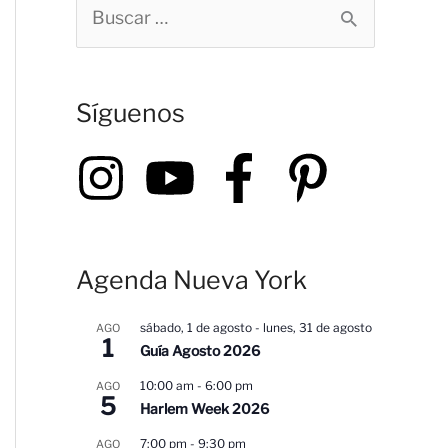
B
u
s
Síguenos
c
a
r
p
o
Agenda Nueva York
r
:
sábado, 1 de agosto
-
lunes, 31 de agosto
AGO
1
Guía Agosto 2026
10:00 am
-
6:00 pm
AGO
5
Harlem Week 2026
7:00 pm
-
9:30 pm
AGO