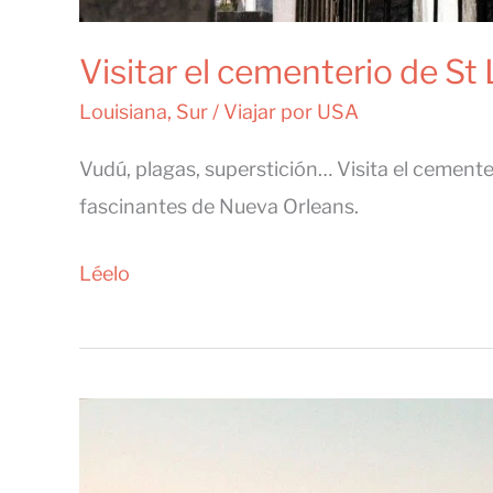
Visitar el cementerio de St
Louisiana
,
Sur
/
Viajar por USA
Vudú, plagas, superstición… Visita el cemente
fascinantes de Nueva Orleans.
Visitar
Léelo
el
cementerio
de
St
Louis,