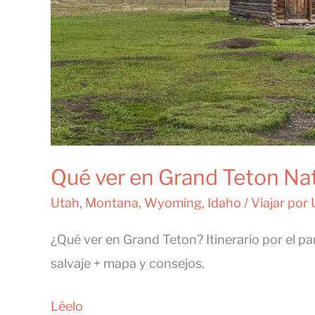
Qué ver en Grand Teton Nati
Utah
,
Montana
,
Wyoming
,
Idaho
/
Viajar por
¿Qué ver en Grand Teton? Itinerario por el par
salvaje + mapa y consejos.
Qué
Léelo