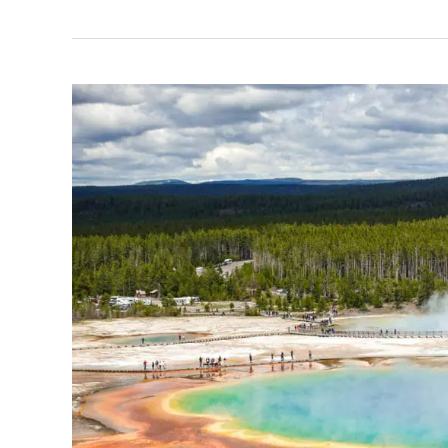
Yellowstone
y
Grand
Teton
National
Park
–
Preparativos