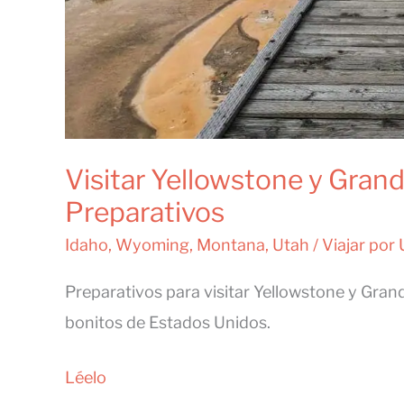
Visitar Yellowstone y Grand
Preparativos
Idaho
,
Wyoming
,
Montana
,
Utah
/
Viajar por
Preparativos para visitar Yellowstone y Gran
bonitos de Estados Unidos.
Visitar
Léelo