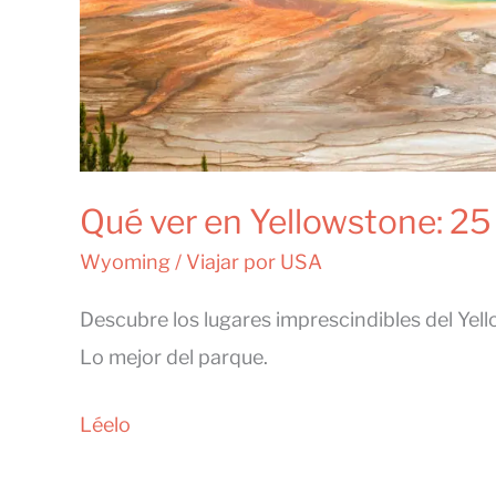
Qué ver en Yellowstone: 25
Wyoming
/
Viajar por USA
Descubre los lugares imprescindibles del Yel
Lo mejor del parque.
Qué
Léelo
ver