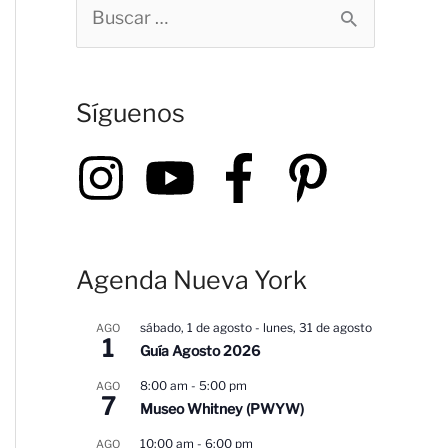
B
u
s
Síguenos
c
a
r
p
o
Agenda Nueva York
r
:
sábado, 1 de agosto
-
lunes, 31 de agosto
AGO
1
Guía Agosto 2026
8:00 am
-
5:00 pm
AGO
7
Museo Whitney (PWYW)
10:00 am
-
6:00 pm
AGO