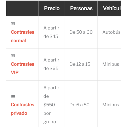
Precio
Personas
Vehículo
🎟
A partir
Contrastes
De 50 a 60
Autobús
de $45
normal
🎟
A partir
Contrastes
De 12 a 15
Minibus
de $65
VIP
A partir
🎟
de
Contrastes
$550
De 6 a 50
Minibus
privado
por
grupo