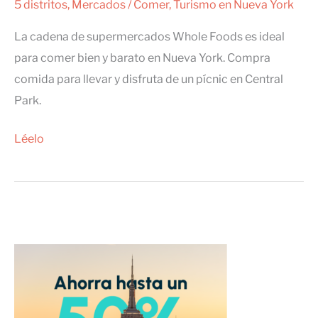
5 distritos
,
Mercados
/
Comer
,
Turismo en Nueva York
La cadena de supermercados Whole Foods es ideal
para comer bien y barato en Nueva York. Compra
comida para llevar y disfruta de un pícnic en Central
Park.
Whole
Léelo
Foods,
un
supermercado
para
comer
bien
en
Nueva