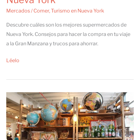
Mercados
/
Comer
,
Turismo en Nueva York
Descubre cuáles son los mejores supermercados de
Nueva York. Consejos para hacer la compra en tu viaje
a la Gran Manzana y trucos para ahorrar.
Dónde
Léelo
ir
al
supermercado
en
Nueva
York