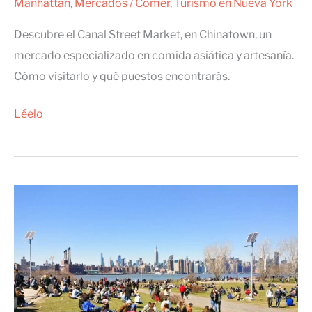
Manhattan
,
Mercados
/
Comer
,
Turismo en Nueva York
Descubre el Canal Street Market, en Chinatown, un
mercado especializado en comida asiática y artesanía.
Cómo visitarlo y qué puestos encontrarás.
Canal
Léelo
Street
Market,
el
mercado
de
Chinatown