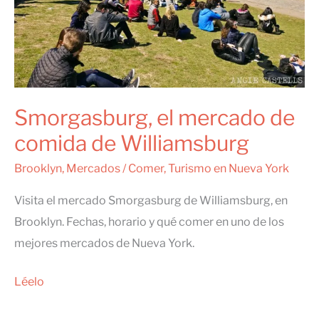
Smorgasburg, el mercado de
comida de Williamsburg
Brooklyn
,
Mercados
/
Comer
,
Turismo en Nueva York
Visita el mercado Smorgasburg de Williamsburg, en
Brooklyn. Fechas, horario y qué comer en uno de los
mejores mercados de Nueva York.
Smorgasburg,
Léelo
el