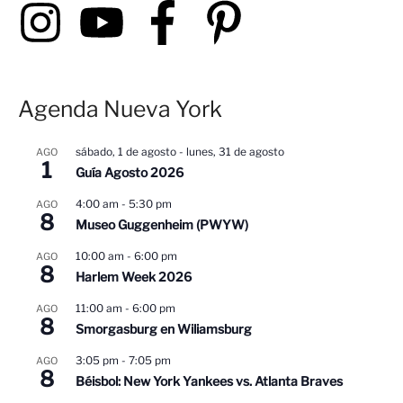
r
p
o
r
Agenda Nueva York
:
sábado, 1 de agosto
-
lunes, 31 de agosto
AGO
1
Guía Agosto 2026
4:00 am
-
5:30 pm
AGO
8
Museo Guggenheim (PWYW)
10:00 am
-
6:00 pm
AGO
8
Harlem Week 2026
11:00 am
-
6:00 pm
AGO
8
Smorgasburg en Wiliamsburg
3:05 pm
-
7:05 pm
AGO
8
Béisbol: New York Yankees vs. Atlanta Braves