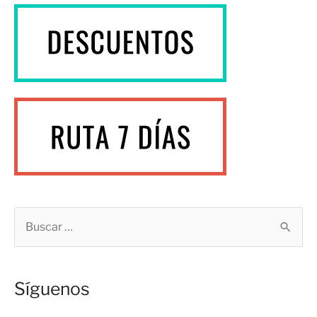
B
u
s
Síguenos
c
a