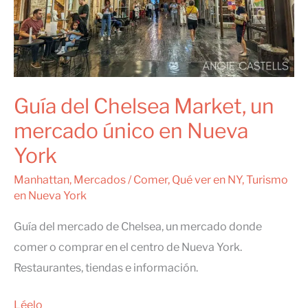
Guía del Chelsea Market, un
mercado único en Nueva
York
Manhattan
,
Mercados
/
Comer
,
Qué ver en NY
,
Turismo
en Nueva York
Guía del mercado de Chelsea, un mercado donde
comer o comprar en el centro de Nueva York.
Restaurantes, tiendas e información.
Guía
Léelo