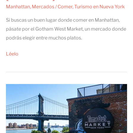
Manhattan
,
Mercados
/
Comer
,
Turismo en Nueva York
Si buscas un buen lugar donde comer en Manhattan,
pásate por el Gotham West Market, un mercado donde
podrás elegir entre muchos platos.
Gotham
Léelo
West
Market,
un
mercado
en
Hell’s
Kitchen
[CERRADO]