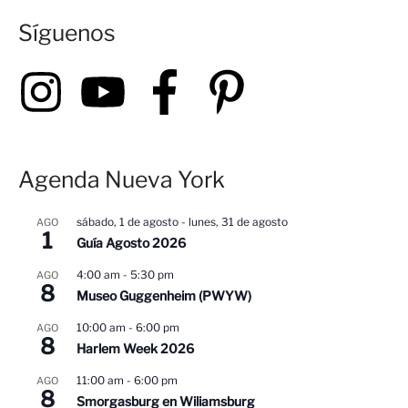
Síguenos
c
a
r
p
o
r
Agenda Nueva York
:
sábado, 1 de agosto
-
lunes, 31 de agosto
AGO
1
Guía Agosto 2026
4:00 am
-
5:30 pm
AGO
8
Museo Guggenheim (PWYW)
10:00 am
-
6:00 pm
AGO
8
Harlem Week 2026
11:00 am
-
6:00 pm
AGO
8
Smorgasburg en Wiliamsburg