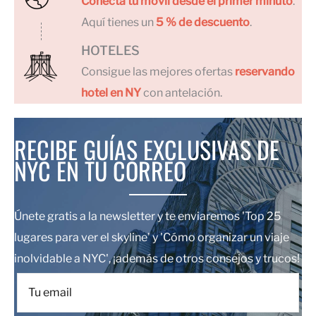
Conecta tu móvil desde el primer minuto
.
Aquí tienes un
5 % de descuento
.
HOTELES
Consigue las mejores ofertas
reservando
hotel en NY
con antelación.
RECIBE GUÍAS EXCLUSIVAS DE
NYC EN TU CORREO
Únete gratis a la newsletter y te enviaremos 'Top 25
lugares para ver el skyline' y 'Cómo organizar un viaje
inolvidable a NYC', ¡además de otros consejos y trucos!