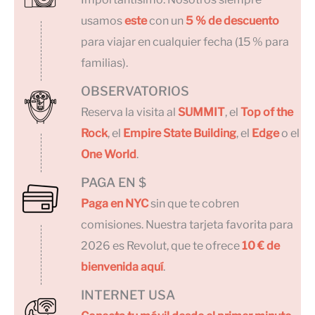
usamos
este
con un
5 % de descuento
para viajar en cualquier fecha (15 % para
familias).
OBSERVATORIOS
Reserva la visita al
SUMMIT
, el
Top of the
Rock
, el
Empire State Building
, el
Edge
o el
One World
.
PAGA EN $
Paga en NYC
sin que te cobren
comisiones. Nuestra tarjeta favorita para
2026 es Revolut, que te ofrece
10 € de
bienvenida aquí
.
INTERNET USA