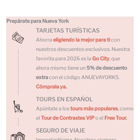
Prepárate para Nueva York
TARJETAS TURÍSTICAS
Ahorra
eligiendo la mejor para ti
con
nuestros descuentos exclusivos. Nuestra
favorita para 2026 es la
Go City
, que
ahora mismo tiene un
5% de descuento
extra
con el código ANUEVAYORK5.
Cómprala ya.
TOURS EN ESPAÑOL
Apúntate a los
tours más populares
, como
el
Tour de Contrastes VIP
o el
Free Tour
.
SEGURO DE VIAJE
Importantísimo. Nosotros siempre