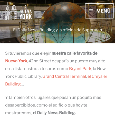
Ir
MENÚ
al
MAIN
contenido
MENU
El Daily News Building y la oficina de Superman
Si tuviéramos que elegir
nuestra calle favorita de
Nueva York
, 42nd Street ocuparía un puesto muy alto
en la lista: custodia tesoros como
Bryant Park
, la New
York Public Library,
Grand Central Terminal
,
el Chrysler
Building
…
Y también otros lugares que pasan un poquito más
desapercibidos, como el edificio que hoy te
mostraremos,
el Daily News Building.