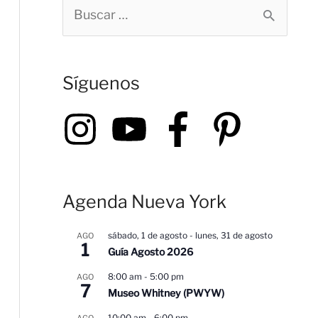
B
u
s
Síguenos
c
a
r
p
o
Agenda Nueva York
r
:
sábado, 1 de agosto
-
lunes, 31 de agosto
AGO
1
Guía Agosto 2026
8:00 am
-
5:00 pm
AGO
7
Museo Whitney (PWYW)
10:00 am
-
6:00 pm
AGO