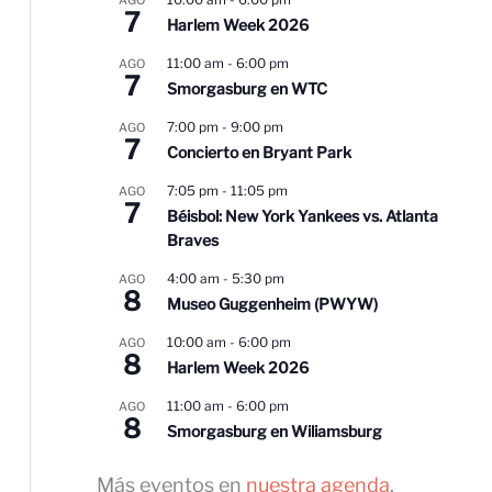
7
Harlem Week 2026
11:00 am
-
6:00 pm
AGO
7
Smorgasburg en WTC
7:00 pm
-
9:00 pm
AGO
7
Concierto en Bryant Park
7:05 pm
-
11:05 pm
AGO
7
Béisbol: New York Yankees vs. Atlanta
Braves
4:00 am
-
5:30 pm
AGO
8
Museo Guggenheim (PWYW)
10:00 am
-
6:00 pm
AGO
8
Harlem Week 2026
11:00 am
-
6:00 pm
AGO
8
Smorgasburg en Wiliamsburg
Más eventos en
nuestra agenda
.