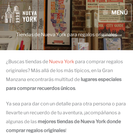
Ir
MENÚ
al
MAIN
contenido
MENU
Tiendas de Nueva York para regalos originales
¿Buscas tiendas de
Nueva York
para comprar regalos
originales? Más allá de los más típicos, en la Gran
Manzana encontrarás multitud de
lugares especiales
para comprar recuerdos únicos
.
Ya sea para dar con un detalle para otra persona o para
llevarte un recuerdo de tu aventura, ¡acompáñanos a
algunas de las
mejores
tiendas de Nueva York donde
comprar regalos originales
!