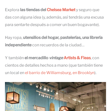
Explora
las tiendas del
Chelsea Market
y seguro que
das con alguna idea (y, además, así tendrás una excusa
para sentarte después a comer un buen bogavante).
Hay ropa,
utensilios del hogar, pastelerías, una librería
independiente
con recuerdos de la ciudad…
Y también
el mercadillo
vintage
Artists & Fleas
, con
cientos de detalles hechos a mano (que también tiene
un local en
el barrio de Williamsburg, en Brooklyn
).