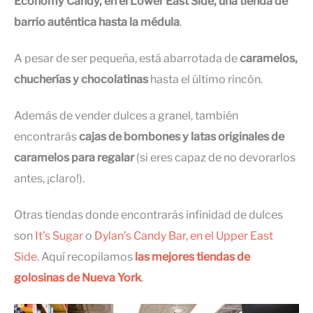
Economy Candy, en el Lower East Side, una tienda de
barrio auténtica hasta la médula
.
A pesar de ser pequeña, está abarrotada de
caramelos,
chucherías y chocolatinas
hasta el último rincón.
Además de vender dulces a granel, también
encontrarás
cajas de bombones y latas originales de
caramelos para regalar
(si eres capaz de no devorarlos
antes, ¡claro!).
Otras tiendas donde encontrarás infinidad de dulces
son
It’s Sugar
o
Dylan’s
C
andy
Bar, en el Upper East
Side
. Aquí recopilamos
las mejores tiendas de
golosinas de Nueva York
.