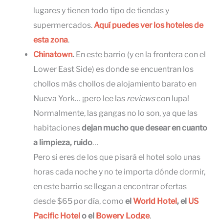
lugares y tienen todo tipo de tiendas y
supermercados.
Aquí puedes ver los hoteles de
esta zona
.
Chinatown
.
En este barrio (y en la frontera con el
Lower East Side) es donde se encuentran los
chollos más chollos de alojamiento barato en
Nueva York… ¡pero lee las
reviews
con lupa!
Normalmente, las gangas no lo son, ya que las
habitaciones
dejan mucho que desear en cuanto
a limpieza, ruido
…
Pero si eres de los que pisará el hotel solo unas
horas cada noche y no te importa dónde dormir,
en este barrio se llegan a encontrar ofertas
desde $65 por día, como
el
World Hotel
, el
US
Pacific Hotel
o el
Bowery Lodge
.