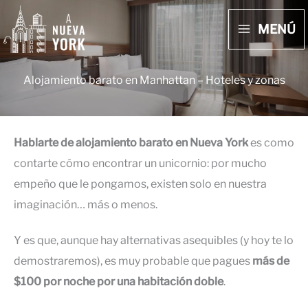
Ir
MENÚ
al
MAIN
contenido
MENU
Alojamiento barato en Manhattan – Hoteles y zonas
Hablarte de alojamiento barato en Nueva York
es como
contarte cómo encontrar un unicornio: por mucho
empeño que le pongamos, existen solo en nuestra
imaginación… más o menos.
Y es que, aunque hay alternativas asequibles (y hoy te lo
demostraremos), es muy probable que pagues
más de
$100 por noche por una habitación doble
.