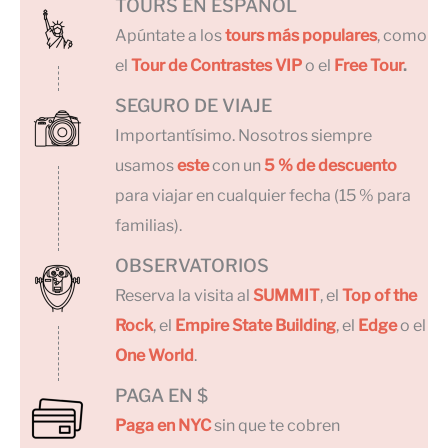
TOURS EN ESPAÑOL
Apúntate a los
tours más populares
, como
el
Tour de Contrastes VIP
o el
Free Tour
.
SEGURO DE VIAJE
Importantísimo. Nosotros siempre
usamos
este
con un
5 % de descuento
para viajar en cualquier fecha (15 % para
familias).
OBSERVATORIOS
Reserva la visita al
SUMMIT
, el
Top of the
Rock
, el
Empire State Building
, el
Edge
o el
One World
.
PAGA EN $
Paga en NYC
sin que te cobren