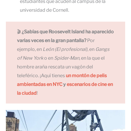
estudiantes que acuden al campus de la
universidad de Cornell.
🎬
¿Sabías que Roosevelt
Island
ha aparecido
varias veces en la gran pantalla?
Por
ejemplo, en
León (El profesional)
, en
Gangs
of New York
o en
Spider-Man
, en la que
el
hombre araña rescata un vagón del
teleférico. ¡Aquí tienes
un montón de pelis
ambientadas en NYC
y
escenarios de cine en
la ciudad
!