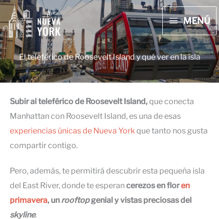
Ir
MENÚ
al
MAIN
contenido
MENU
El teleférico de Roosevelt Island y qué ver en la isla
Subir
al teleférico de Roosevelt Island,
que conecta
Manhattan con Roosevelt Island, es una de esas
experiencias únicas de Nueva York
que tanto nos gusta
compartir contigo.
Pero, además, te permitirá descubrir esta pequeña isla
del East River, donde te esperan
cerezos en flor
en
primavera
,
un
rooftop
genial y vistas preciosas del
skyline
.