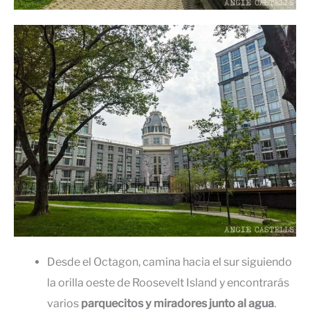
Desde el Octagon, camina hacia el sur siguiendo
la orilla oeste de Roosevelt Island y encontrarás
varios
parquecitos y miradores junto al agua
.