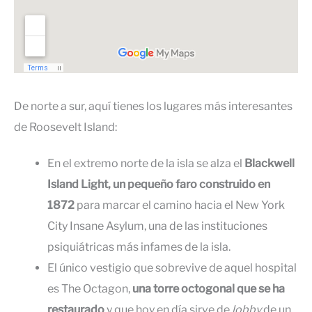
De norte a sur, aquí tienes los lugares más interesantes
de Roosevelt Island:
En el extremo norte de la isla se alza el
Blackwell
Island Light, un pequeño faro construido en
1872
para marcar el camino hacia el New York
City Insane Asylum, una de las instituciones
psiquiátricas más infames de la isla.
El único vestigio que sobrevive de aquel hospital
es The Octagon,
una torre octogonal que se ha
restaurado
y que hoy en día sirve de
lobby
de un