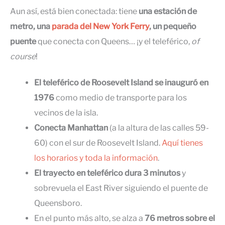
Aun así, está bien conectada: tiene
una estación de
metro, una
parada del New York Ferry
, un pequeño
puente
que conecta con Queens… ¡y el teleférico,
of
course
!
El teleférico de Roosevelt Island se inauguró en
1976
como medio de transporte para los
vecinos de la isla.
Conecta Manhattan
(a la altura de las calles 59-
60) con el sur de Roosevelt Island.
Aquí tienes
los horarios y toda la información
.
El trayecto en teleférico dura 3 minutos
y
sobrevuela el East River siguiendo el puente de
Queensboro.
En el punto más alto, se alza a
76 metros sobre el