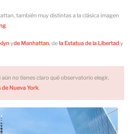
attan, también muy distintas a la clásica imagen
ing
.
klyn
y
de Manhattan
, de
la Estatua de la Libertad
y
si aún no tienes claro qué observatorio elegir,
s de Nueva York
.