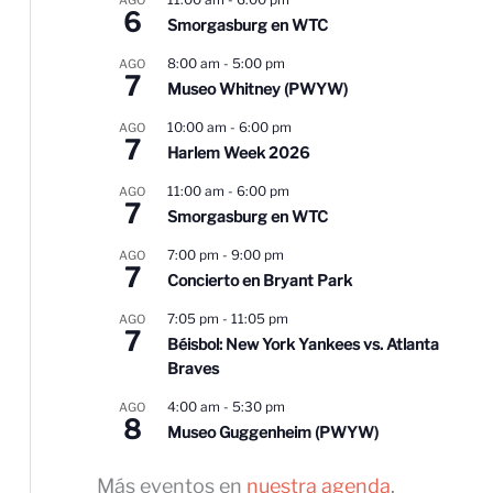
6
Smorgasburg en WTC
8:00 am
-
5:00 pm
AGO
7
Museo Whitney (PWYW)
10:00 am
-
6:00 pm
AGO
7
Harlem Week 2026
11:00 am
-
6:00 pm
AGO
7
Smorgasburg en WTC
7:00 pm
-
9:00 pm
AGO
7
Concierto en Bryant Park
7:05 pm
-
11:05 pm
AGO
7
Béisbol: New York Yankees vs. Atlanta
Braves
4:00 am
-
5:30 pm
AGO
8
Museo Guggenheim (PWYW)
Más eventos en
nuestra agenda
.