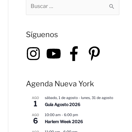
B
u
s
Síguenos
c
a
r
p
o
Agenda Nueva York
r
:
sábado, 1 de agosto
-
lunes, 31 de agosto
AGO
1
Guía Agosto 2026
10:00 am
-
6:00 pm
AGO
6
Harlem Week 2026
11:00 am
-
6:00 pm
AGO